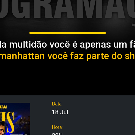
OGRAMA
a multidão você é apenas um f
manhattan você faz parte do s
Data:
18 Jul
Hora: