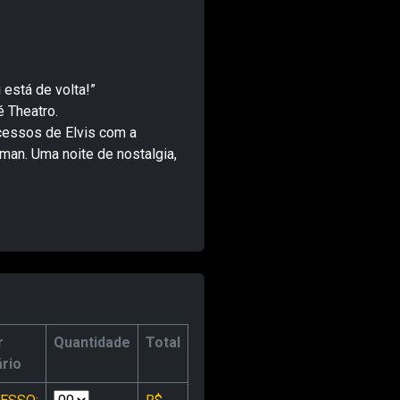
está de volta!”
é Theatro.
cessos de Elvis com a
an. Uma noite de nostalgia,
r
Quantidade
Total
ário