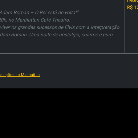
INGR
R$ 1
r Adam Roman – O Rei está de volta!”
 20h, no Manhattan Café Theatro.
eviver os grandes sucessos de Elvis com a interpretação
dam Roman. Uma noite de nostalgia, charme e puro
condições do Manhattan