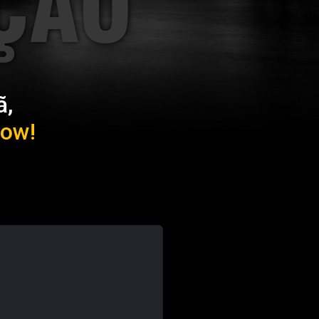
ÇÃO
ã,
how!