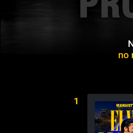
PR
N
no 
1