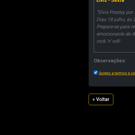
Elvis - Sexta
“Elvis Presley po
Dias 18 julho, às
Prepare-se para r
emocionante de A
rock ‘n’ roll!
Observações:
Sujeito a termos e 
« Voltar